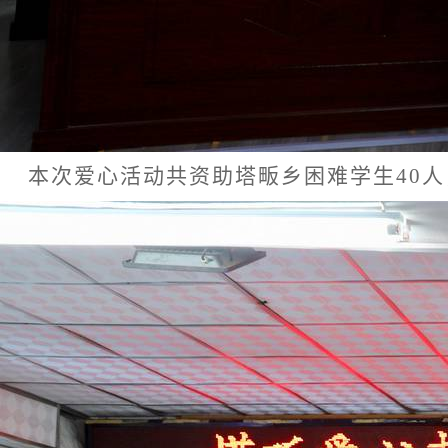
本
次
爱心活动共
资助塔畈乡
困难
学生
40