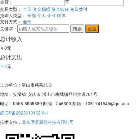
金额：
至
交易类型：
全部
资金捐赠
资金转账
资金拨付
捐赠人类型：
全部
个人
企业
团体
支付方式：
全部
关键字：
总计收入
￥0
元
总计支出
￥0
元
主办单位：潜山市慈善总会
地址：安徽省-安庆市-潜山市梅城镇舒州大道781号
电话：0556-8959880 邮编：246300 邮箱：1061741545@qq.com
皖ICP备2023013162号-1
技术支持：
北京厚普聚益科技有限公司