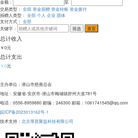
金额：
至
交易类型：
全部
资金捐赠
资金转账
资金拨付
捐赠人类型：
全部
个人
企业
团体
支付方式：
全部
关键字：
总计收入
￥0
元
总计支出
￥0
元
主办单位：潜山市慈善总会
地址：安徽省-安庆市-潜山市梅城镇舒州大道781号
电话：0556-8959880 邮编：246300 邮箱：1061741545@qq.com
皖ICP备2023013162号-1
技术支持：
北京厚普聚益科技有限公司